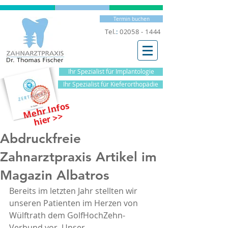
Termin buchen
Tel.
:
02058 - 1444
Ihr Spezialist für Implantologie
Ihr Spezialist für Kieferorthopädie
M
e
hr I
nf
os
hi
er
>
>
Abdruckfreie
Zahnarztpraxis Artikel im
Magazin Albatros
Bereits im letzten Jahr stellten wir 
unseren Patienten im Herzen von 
Wülftrath dem GolfHochZehn-
Verbund vor. Unser 