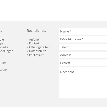
n:
Rechtliches:
gie
> Anfahrt
gie
> Kontakt
opädie
> Öffnungszeiten
andlungen
> Datenschutz
> Impressum
ntgen
en IP