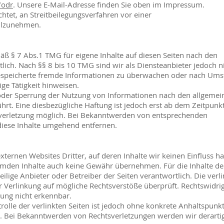
/odr
. Unsere E-Mail-Adresse finden Sie oben im Impressum.
ichtet, an Streitbeilegungsverfahren vor einer
eilzunehmen.
äß § 7 Abs.1 TMG für eigene Inhalte auf diesen Seiten nach den
ich. Nach §§ 8 bis 10 TMG sind wir als Diensteanbieter jedoch n
 gespeicherte fremde Informationen zu überwachen oder nach Um
ige Tätigkeit hinweisen.
 oder Sperrung der Nutzung von Informationen nach den allgemei
rt. Eine diesbezügliche Haftung ist jedoch erst ab dem Zeitpunk
sverletzung möglich. Bei Bekanntwerden von entsprechenden
diese Inhalte umgehend entfernen.
xternen Websites Dritter, auf deren Inhalte wir keinen Einfluss h
emden Inhalte auch keine Gewähr übernehmen. Für die Inhalte de
weilige Anbieter oder Betreiber der Seiten verantwortlich. Die verl
 Verlinkung auf mögliche Rechtsverstöße überprüft. Rechtswidrig
ung nicht erkennbar.
rolle der verlinkten Seiten ist jedoch ohne konkrete Anhaltspunkt
. Bei Bekanntwerden von Rechtsverletzungen werden wir derarti