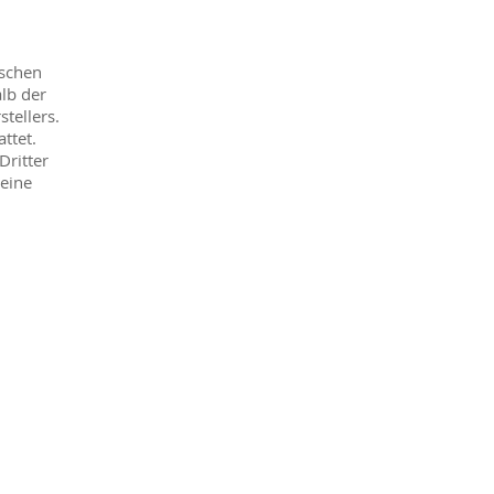
tschen
lb der
tellers.
ttet.
Dritter
 eine