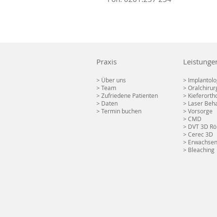
Praxis
Leistunge
> Über uns
> Implantolo
> Team
> Oralchirur
> Zufriedene Patienten
> Kieferorth
> Daten
> Laser Beh
> Termin buchen
> Vorsorge
> CMD
> DVT 3D Rö
> Cerec 3D
>
Erwachsen
>
Bleaching