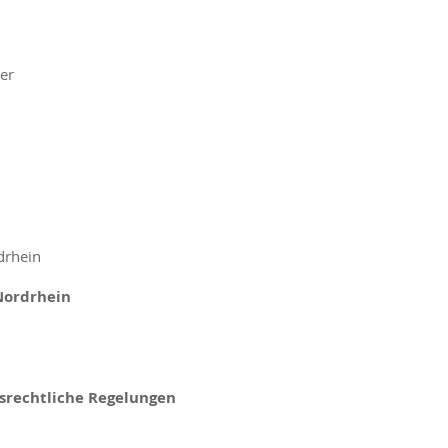
er
drhein
Nordrhein
srechtliche Regelungen