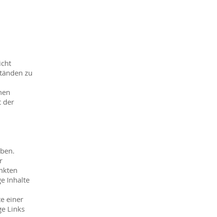
icht
ständen zu
nen
t der
aben.
r
inkten
e Inhalte
e einer
ge Links