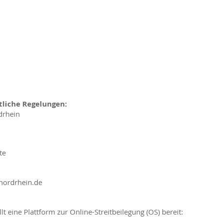
tliche Regelungen:
drhein
te
nordrhein.de
t eine Plattform zur Online-Streitbeilegung (OS) bereit: