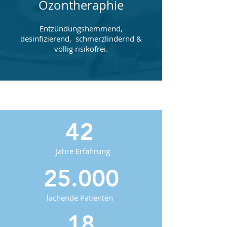
Ozontheraphie
Entzündungshemmend,
desinfizierend, schmerzlindernd &
völlig risikofrei.
42
Jahre Erfahrung
25.000
lachende Patienten
18