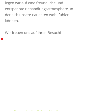
legen wir auf eine freundliche und
entspannte Behandlungsatmosphäre, in
der sich unsere Patienten wohl fühlen
können.
Wir freuen uns auf ihren Besuch!
ÖFFNUNGSZEITEN
Montag Dienstag
Donnerstag:
08:00 - 12:00 Uhr & 14:00 -
17:00 Uhr
Mittwoch:
08:00 - 12:00 Uhr
Freitag: 08:00
- 12:00 Uhr​